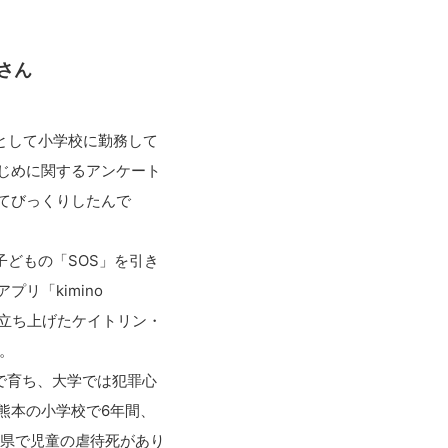
さん
）として小学校に勤務して
じめに関するアンケート
てびっくりしたんで
」。
どもの「SOS」を引き
プリ「kimino
」を立ち上げたケイトリン・
）はこう話す。
ち、大学では犯罪心
熊本の小学校で6年間、
葉県で児童の虐待死があり