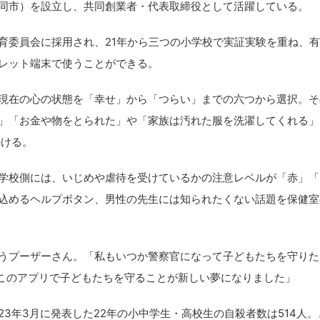
同市）を設立し、共同創業者・代表取締役として活躍している。
委員会に採用され、21年から三つの小学校で実証実験を重ね、有
レット端末で使うことができる。
在の心の状態を「幸せ」から「つらい」までの六つから選択。そ
」「お金や物をとられた」や「家族は汚れた服を洗濯してくれる」
かける。
校側には、いじめや虐待を受けているかの注意レベルが「赤」「
込めるヘルプボタン、男性の先生には知られたくない話題を保健室
プーザーさん。「私もいつか警察官になって子どもたちを守りた
、このアプリで子どもたちを守ることが新しい夢になりました」
年3月に発表した22年の小中学生・高校生の自殺者数は514人。こ